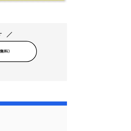
す
（無料）