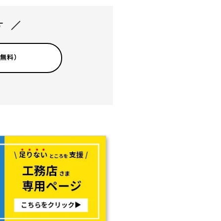
す
（無料）