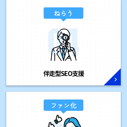
ねらう
伴走型
SEO支援
ファン化