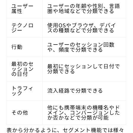
ユーザー
ユーザーの年齢や性別、言語
属性
圏や地域などで分類できる
テクノロ
使用OSやブラウザ、デバイ
ジー
スの種類などで分類できる
ユーザーのセッション回数
行動
や、頻度で分類できる
最初のセ
最初にセッションして日付で
ッション
分類できる
の日付
トラフィ
流入経路で分類できる
ック
他にも携帯端末の機種名やド
その他
メイン、コンバージョンした
か否かなどで分類が可能
表から分かるように、セグメント機能では様々