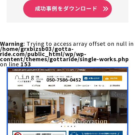
成功事例をダウンロード
Warning
: Trying to access array offset on null in
/home/grxbizsb03/gotta-
ride.com/public_html/wp/wp-
content/themes/gottaride/single-works.php
on line
153