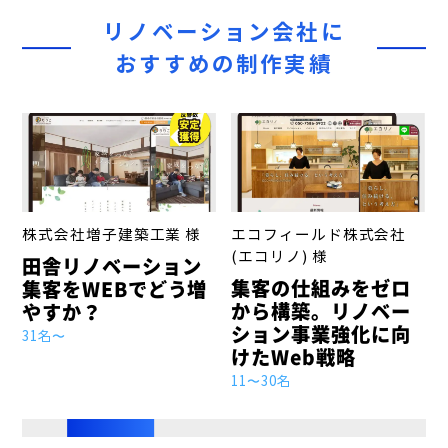
リノベーション会社に
おすすめの制作実績
株式会社増子建築工業 様
エコフィールド株式会社
(エコリノ) 様
田舎リノベーション
集客の仕組みをゼロ
集客をWEBでどう増
から構築。リノベー
やすか？
ション事業強化に向
31名〜
けたWeb戦略
11〜30名