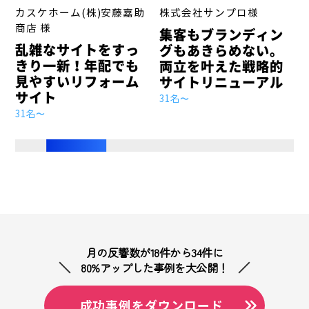
会
カスケホーム(株)安藤嘉助
株式会社サンプロ様
商店 様
集客もブランディン
乱雑なサイトをすっ
グもあきらめない。
きり一新！年配でも
両立を叶えた戦略的
見やすいリフォーム
サイトリニューアル
サイト
31名〜
31名〜
月の反響数が18件から34件に
80%アップした事例を大公開！
成功事例をダウンロード