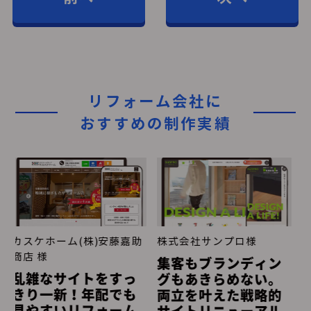
リフォーム会社に
おすすめの制作実績
藤嘉助
株式会社サンプロ様
株式会社カスケホーム/カ
スケビズワークス 様
集客もブランディン
31名〜
すっ
グもあきらめない。
でも
両立を叶えた戦略的
ーム