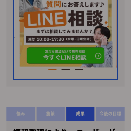
悩み
施策
成果
今後の目標