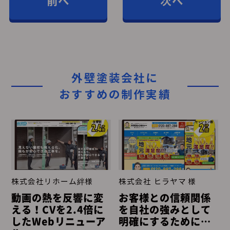
前へ
次へ
外壁塗装会社に
おすすめの制作実績
ーム絆様
株式会社 ヒラヤマ 様
株式会社 HOME
CREATIONS 様
を反響に変
お客様との信頼関係
ごちゃごちゃ
を2.4倍に
を自社の強みとして
ザインは避け
リニューア
明確にするために…