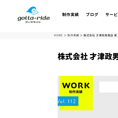
制作実績
ブログ
サービ
HOME
制作実績
株式会社 才津政男商店 様
株式会社 才津政男