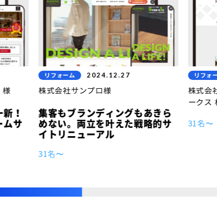
2024.12.27
リフォーム
リフォ
 様
株式会社サンプロ様
株式会
ークス 
一新！
集客もブランディングもあきら
31名〜
ームサ
めない。両立を叶えた戦略的サ
イトリニューアル
31名〜