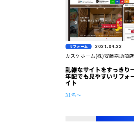
2024.01.22
2021.04.22
リフォーム
ォーム（株式会社オガワ）
カスケホーム(株)安藤嘉助商店
乱雑なサイトをすっきり
年配でも見やすいリフォ
ージ改善だけで反響獲
イト
するには
31名〜