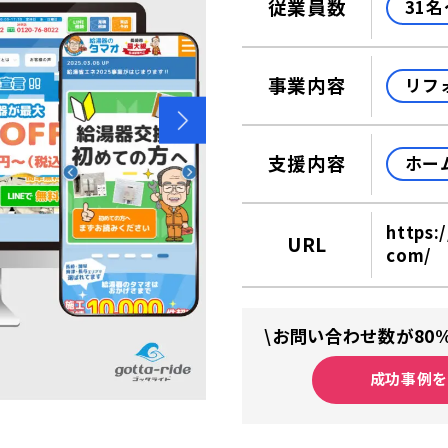
従業員数
31名
事業内容
リフ
支援内容
ホー
https:
URL
com/
\お問い合わせ数が80
成功事例