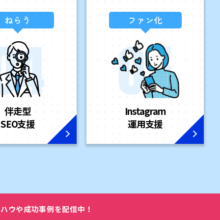
ねらう
ファン化
伴走型
Instagram
SEO支援
運用支援
ウハウや成功事例を配信中！