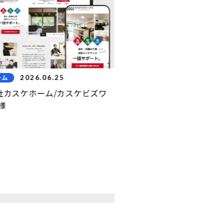
2026.06.25
2023.02.21
ーム
リフォーム
社カスケホーム/カスケビズワ
株式会社ミタカ工房（リフ
様
ホームページの考え方
ていた。社内体制を見
ら…
31名〜