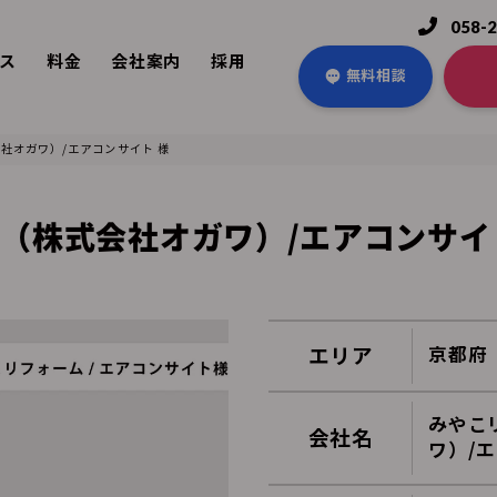
058-
ス
料金
会社案内
採用
無料相談
社オガワ）/エアコンサイト 様
（株式会社オガワ）/エアコンサイ
エリア
京都府
みやこ
会社名
ワ）/