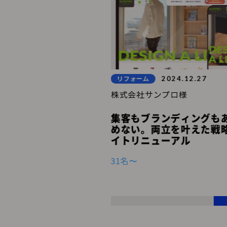
2021.04.22
2024.12.27
リフォーム
(株)安藤嘉助商店 様
株式会社サンプロ様
イトをすっきり一新！
集客もブランディングも
見やすいリフォームサ
めない。両立を叶えた戦
イトリニューアル
31名〜