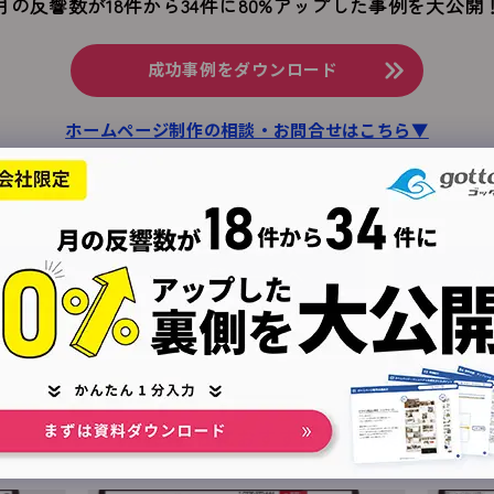
月の反響数が18件から34件に
80%アップした事例を大公開
成功事例をダウンロード
ホームページ制作の相談・お問合せはこちら▼
前へ
一覧ページへ
次
リフォーム会社に
おすすめの制作実績