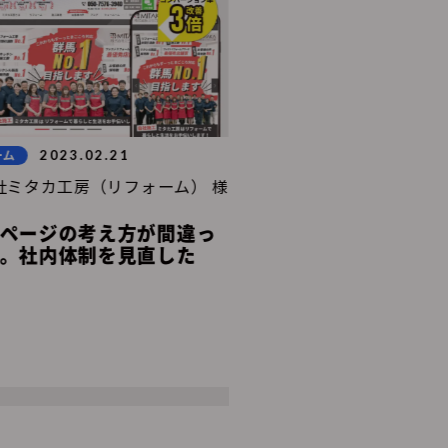
2023.02.21
2023.02.16
ーム
リフォーム
社ミタカ工房（リフォーム） 様
エコフィールド株式会社(エ
ページの考え方が間違っ
集客の仕組みをゼロか
。社内体制を見直した
リノベーション事業強
たWeb戦略
11〜30名