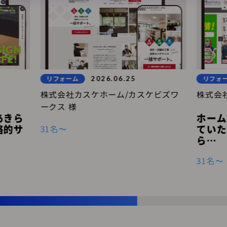
2026.06.25
リフォーム
リフォ
株式会社カスケホーム/カスケビズワ
株式会
ークス 様
あきら
ホーム
31名〜
略的サ
ていた
ら…
31名〜