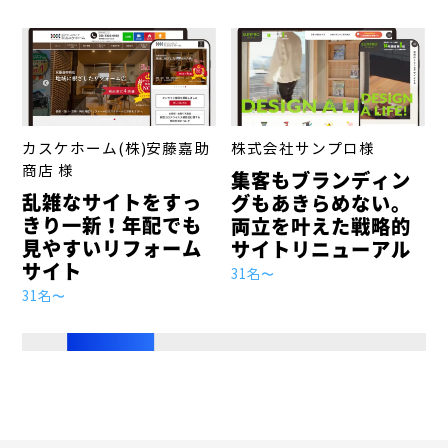
会
カスケホーム(株)安藤嘉助
株式会社サンプロ様
商店 様
集客もブランディン
乱雑なサイトをすっ
グもあきらめない。
きり一新！年配でも
両立を叶えた戦略的
見やすいリフォーム
サイトリニューアル
サイト
31名〜
31名〜