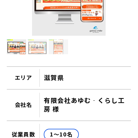
滋賀県
エリア
有限会社あゆむ‐くらし工
会社名
房 様
1～10名
従業員数